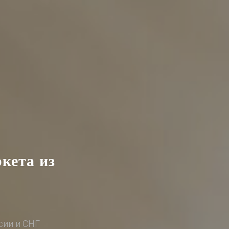
кета из
сии и СНГ