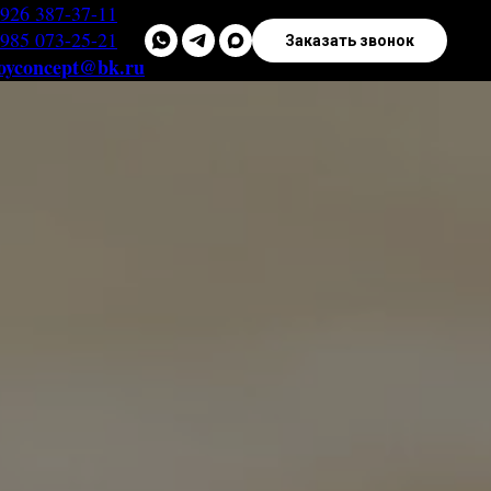
 926 387-37-11
 985 073-25-21
Заказать звонок
royconcept@bk.ru