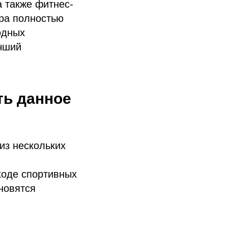
а также фитнес-
ура полностью
одных
учший
ть данное
из нескольких
ходе спортивных
новятся