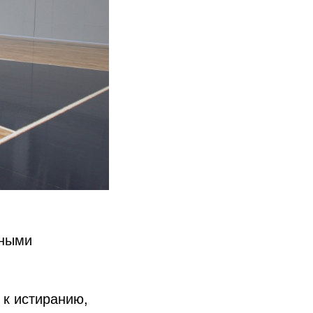
сными
 к истиранию,