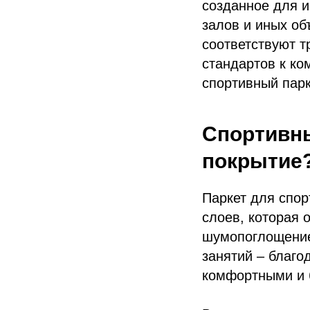
созданное для и
залов и иных об
соответствуют 
стандартов к ко
спортивный парке
Спортивны
покрытие
Паркет для спор
слоев, которая 
шумопоглощение
занятий – благо
комфортными и 