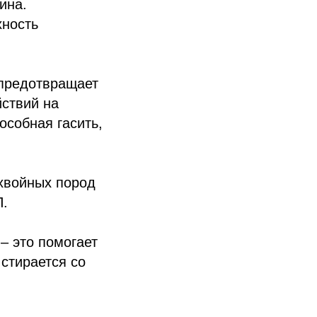
ина.
хность
 предотвращает
йствий на
особная гасить,
хвойных пород
П.
– это помогает
 стирается со